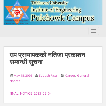
S
k
i
p
t
o
TOGGLE
m
a
i
n
उप प्रध्यापकको नतिजा प्रकाशन
c
सम्बन्धी सुचना
o
n
t
,
May 18, 2026
Subash Risal
Career
General
e
Notices
n
t
fINAL_NOTICE_2083_02_04