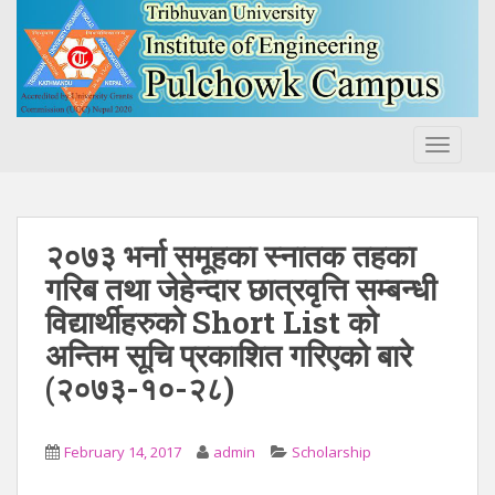
S
k
i
p
t
o
TOGGLE
m
a
i
n
२०७३ भर्ना समूहका स्नातक तहका
c
गरिब तथा जेहेन्दार छात्रवृत्ति सम्बन्धी
o
विद्यार्थीहरुको Short List को
n
t
अन्तिम सूचि प्रकाशित गरिएको बारे
e
(२०७३-१०-२८)
n
t
February 14, 2017
admin
Scholarship