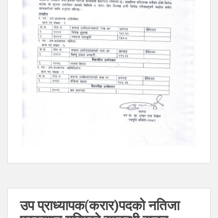
उप प्राध्यापक(करार)पदको नतिजा