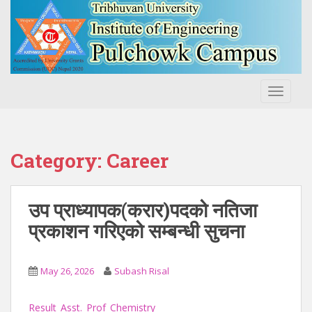
S
k
i
p
t
o
TOGGLE
m
a
i
n
Category:
Career
c
o
n
उप प्राध्यापक(करार)पदको नतिजा
t
प्रकाशन गरिएको सम्बन्धी सुचना
e
n
t
May 26, 2026
Subash Risal
Result_Asst._Prof_Chemistry