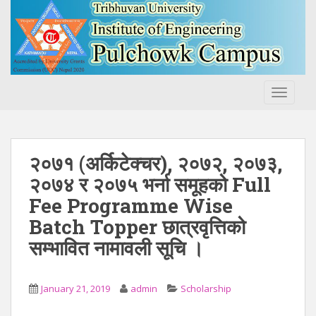
S
k
i
p
t
o
TOGGLE
m
a
i
n
२०७१ (अर्किटेक्चर), २०७२, २०७३,
c
२०७४ र २०७५ भर्ना समूहको Full
o
Fee Programme Wise
n
t
Batch Topper छात्रवृत्तिको
e
सम्भावित नामावली सूचि ।
n
t
January 21, 2019
admin
Scholarship