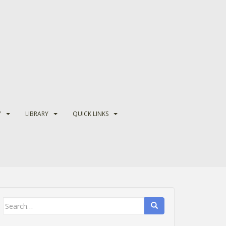
Y
LIBRARY
QUICK LINKS
Search
for: