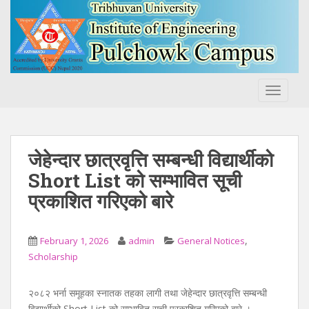
S
k
i
p
t
o
TOGGLE
m
a
i
n
जेहेन्दार छात्रवृत्ति सम्बन्धी विद्यार्थीको
c
Short List को सम्भावित सूची
o
प्रकाशित गरिएको बारे
n
t
e
,
February 1, 2026
admin
General Notices
n
Scholarship
t
२०८२ भर्ना समूहका स्नातक तहका लागी तथा जेहेन्दार छात्रवृत्ति सम्बन्धी
विद्यार्थीको Short List को सम्भावित सूची प्रकाशित गरिएको बारे ।