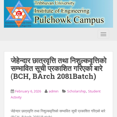
S
k
i
p
t
o
TOGGLE
m
a
i
n
जेहेन्दार छात्रवृत्ति तथा निशुल्कवृत्तिको
c
सम्भावित सूची प्रकाशित गरिएको बारे
o
(BCH, BArch 2081Batch)
n
t
e
,
February 6, 2026
admin
Scholarship
Student
n
Activity
t
जेहेन्दार छात्रवृत्ति तथा निशुल्कवृत्तिको सम्भावित सूची प्रकाशित गरिएको बारे
(BCH, BArch 2081Batch)