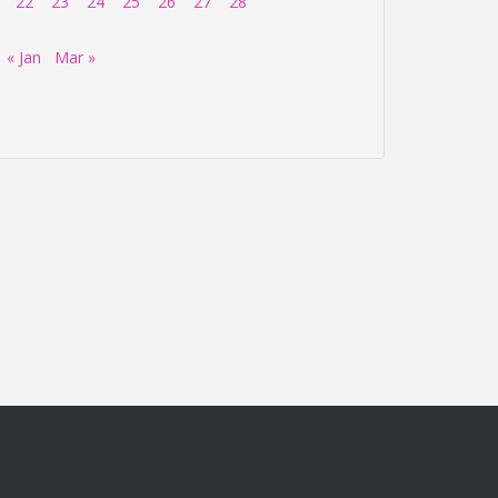
22
23
24
25
26
27
28
« Jan
Mar »