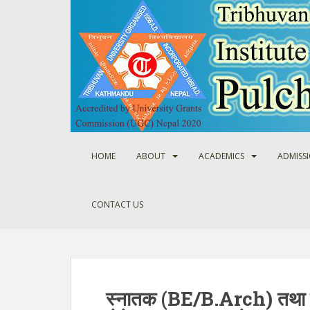
S
k
i
p
t
o
m
a
i
n
HOME
ABOUT
ACADEMICS
ADMISS
c
o
n
CONTACT US
t
e
n
t
स्नातक (BE/B.Arch) तथा स