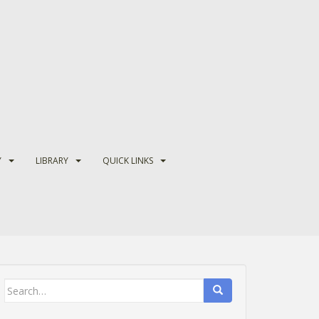
Y
LIBRARY
QUICK LINKS
Search
for: