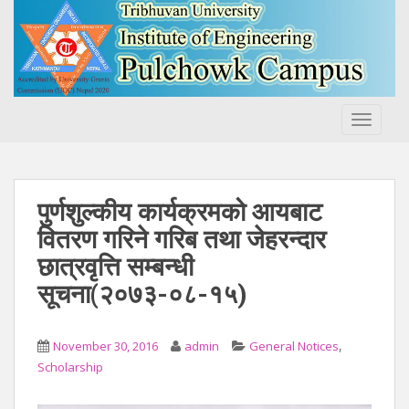
S
k
i
p
t
o
TOGGLE
m
a
i
n
पुर्णशुल्कीय कार्यक्रमको आयबाट
c
वितरण गरिने गरिब तथा जेहरन्दार
o
छात्रवृत्ति सम्बन्धी
n
t
सूचना(२०७३-०८-१५)
e
n
,
t
November 30, 2016
admin
General Notices
Scholarship