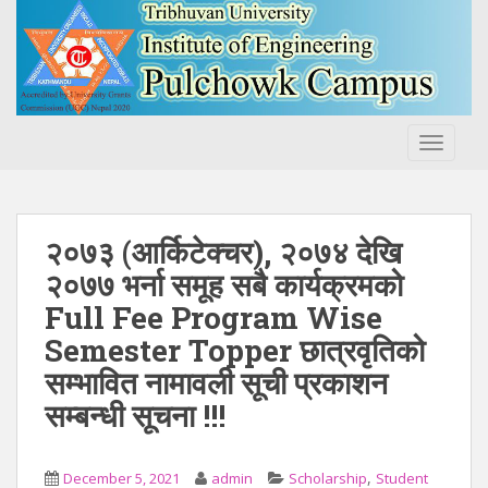
S
k
i
p
t
o
TOGGLE
m
a
i
n
२०७३ (आर्किटेक्चर), २०७४ देखि
c
२०७७ भर्ना समूह सबै कार्यक्रमको
o
Full Fee Program Wise
n
t
Semester Topper छात्रवृतिको
e
सम्भावित नामावली सूची प्रकाशन
n
सम्बन्धी सूचना !!!
t
,
December 5, 2021
admin
Scholarship
Student