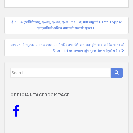
Post
२०७५ (आर्किटेक्चर), २०७६, २०७७, २०७८ र २०७९ भर्ना समूहको Batch Topper
navigation
छात्रवृतिको अन्तिम नामावली सम्बन्धी सूचना !!!
२०७९ भर्ना समूहका स्नातक तहका लागि गरिब तथा जेहेन्दार छात्रवृत्ति सम्बन्धी विद्यार्थीहरुको
Short List को सम्भाब्य सूचि प्रकाशित गरिएको बारे ।
Search
for:
OFFICIAL FACEBOOK PAGE