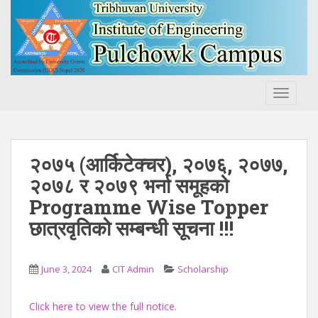
S
k
i
p
t
o
TOGGLE
m
a
i
n
२०७५ (आर्किटेक्चर), २०७६, २०७७,
c
२०७८ र २०७९ भर्ना समूहको
o
Programme Wise Topper
n
t
छात्रवृतिको सम्बन्धी सूचना !!!
e
n
t
June 3, 2024
CIT Admin
Scholarship
Click here to view the full notice.