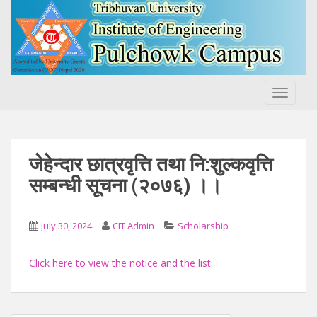
S
k
i
p
t
o
TOGGLE
m
a
i
n
जेहेन्दार छात्रवृत्ति तथा नि:शुल्कवृत्ति
c
सम्बन्धी सूचना (२०७६) ।।
o
n
t
July 30, 2024
CIT Admin
Scholarship
e
n
Click here to view the notice and the list.
t