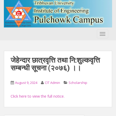
S
k
i
p
t
o
TOGGLE
m
a
i
n
जेहेन्दार छात्रवृत्ति तथा नि:शुल्कवृत्ति
c
सम्बन्धी सूचना (२०७६) ।।
o
n
t
August 9, 2024
CIT Admin
Scholarship
e
n
Click here to view the full notice.
t