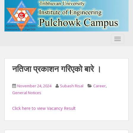
S
k
i
p
t
o
TOGGLE
m
a
i
n
नतिजा प्रकाशन गरिएको बारे ।
c
o
n
,
November 24, 2024
Subash Risal
Career
t
General Notices
e
n
Click here to view Vacancy Result
t