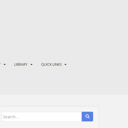
Y
LIBRARY
QUICK LINKS
Search
for: