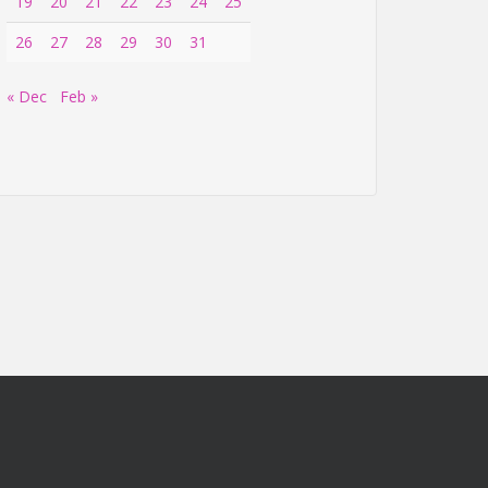
19
20
21
22
23
24
25
26
27
28
29
30
31
« Dec
Feb »