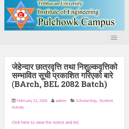
S
k
i
p
t
o
TOGGLE
m
a
i
n
जेहेन्दार छात्रवृत्ति तथा निशुल्कवृत्तिको
c
सम्भावित सूची प्रकाशित गरिएको बारे
o
(BArch, BEL 2082 Batch)
n
t
e
,
February 23, 2026
admin
Scholarship
Student
n
Activity
t
Click here to view the notice and list.