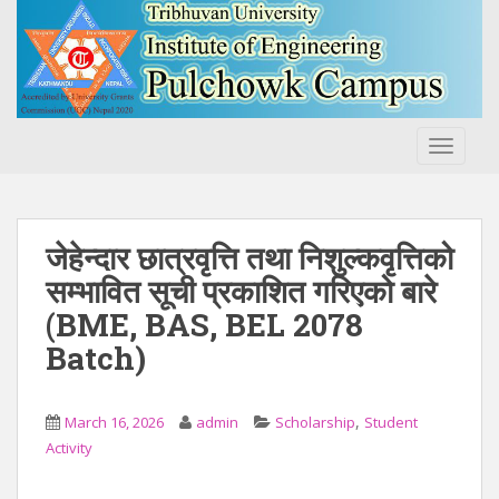
S
k
i
p
t
o
TOGGLE
m
a
i
n
जेहेन्दार छात्रवृत्ति तथा निशुल्कवृत्तिको
c
सम्भावित सूची प्रकाशित गरिएको बारे
o
(BME, BAS, BEL 2078
n
t
Batch)
e
n
,
t
March 16, 2026
admin
Scholarship
Student
Activity