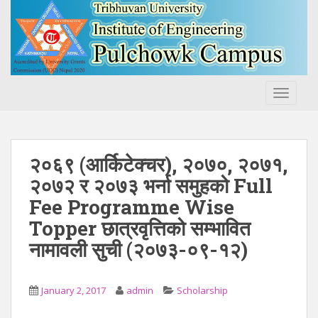
S
k
i
p
t
o
TOGGLE
m
a
i
n
२०६९ (आर्किटेक्चर), २०७०, २०७१,
c
२०७२ र २०७३ भर्ना समुहको Full
o
Fee Programme Wise
n
t
Topper छात्रवृत्तिको सम्भावित
e
नामावली सुची (२०७३-०९-१२)
n
t
January 2, 2017
admin
Scholarship