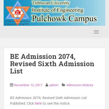
S
k
i
p
t
o
TOGGLE
m
a
i
n
BE Admission 2074,
c
Revised Sixth Admission
o
List
n
t
e
November 12, 2017
admin
Admission Notices
n
t
BE Admission 2074, Revised Sixth Admission List
Published. Click
here
to see the notice.