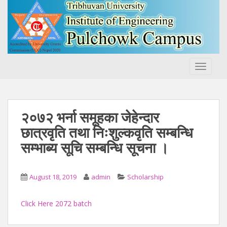
S
k
i
p
t
o
TOGGLE
m
a
i
n
२०७२ भर्ना समूहका जेहेन्दार
c
छात्रवृति तथा निःशुल्कवृति सम्बन्धि
o
सम्भाब्य सूचि सम्बन्धि सूचना ।
n
t
e
August 18, 2019
admin
Scholarship
n
t
Click Here 2072 batch