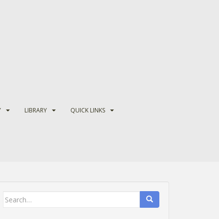
Y
LIBRARY
QUICK LINKS
Search
for: