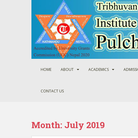
S
k
i
p
t
o
m
a
i
n
HOME
ABOUT
ACADEMICS
ADMISS
c
o
n
CONTACT US
t
e
n
t
Month:
July 2019