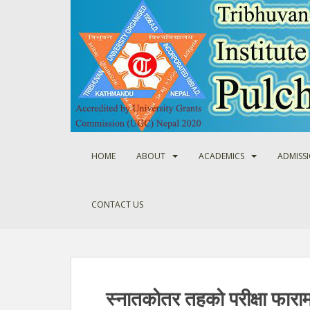
S
k
i
p
t
o
m
a
i
n
HOME
ABOUT
ACADEMICS
ADMISS
c
o
n
CONTACT US
t
e
n
t
स्नातकोतर तहको परीक्षा फाराम 