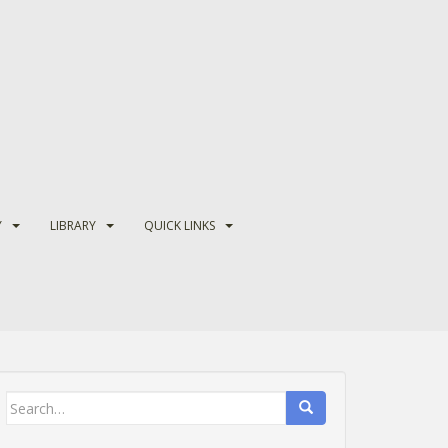
Y
LIBRARY
QUICK LINKS
Search
for: