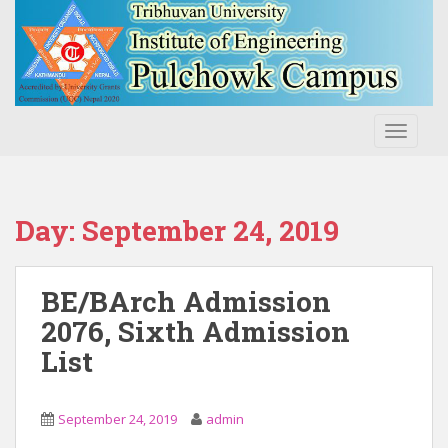
S
k
i
p
t
o
TOGGLE
m
a
i
n
Day:
September 24, 2019
c
o
n
BE/BArch Admission
t
2076, Sixth Admission
e
List
n
t
September 24, 2019
admin