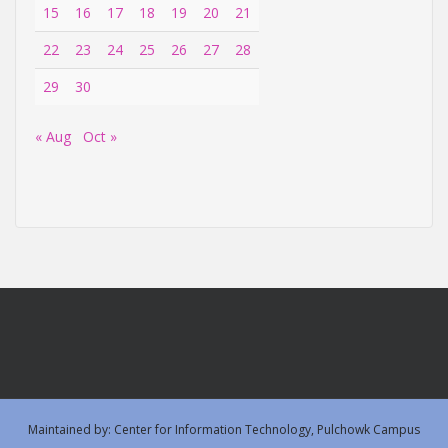
15
16
17
18
19
20
21
22
23
24
25
26
27
28
29
30
« Aug
Oct »
Maintained by: Center for Information Technology, Pulchowk Campus