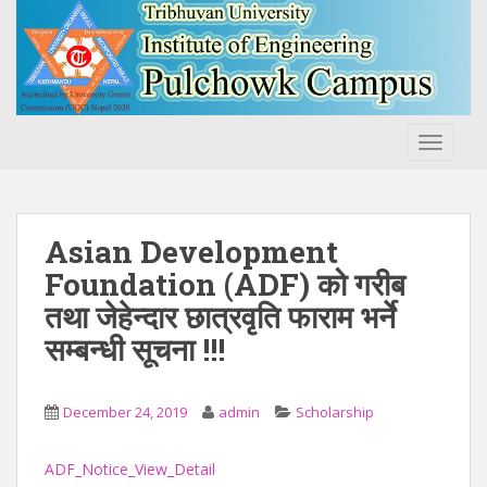
S
k
i
p
t
o
TOGGLE
m
a
i
n
Asian Development
c
Foundation (ADF) को गरीब
o
तथा जेहेन्दार छात्रवृति फाराम भर्ने
n
t
सम्बन्धी सूचना !!!
e
n
t
December 24, 2019
admin
Scholarship
ADF_Notice_View_Detail