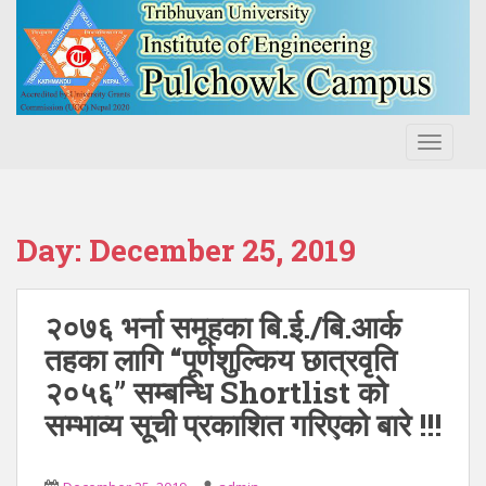
S
k
i
p
t
o
TOGGLE
m
a
i
n
Day:
December 25, 2019
c
o
n
२०७६ भर्ना समूहका बि.ई./बि.आर्क
t
तहका लागि “पूर्णशुल्किय छात्रवृति
e
२०५६” सम्बन्धि Shortlist को
n
t
सम्भाव्य सूची प्रकाशित गरिएको बारे !!!