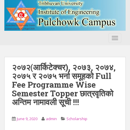
S
k
i
p
t
o
TOGGLE
m
a
i
n
२०७२(आर्किटेक्चर), २०७३, २०७४,
c
२०७५ र २०७५ भर्ना समूहको Full
o
Fee Programme Wise
n
t
Semester Topper छात्रवृतिको
e
अन्तिम नामावली सूची !!!
n
t
June 9, 2020
admin
Scholarship