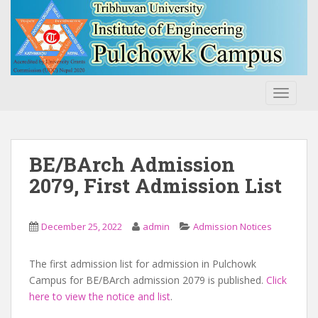
S
k
i
p
t
o
TOGGLE
m
a
i
n
BE/BArch Admission
c
2079, First Admission List
o
n
t
December 25, 2022
admin
Admission Notices
e
n
The first admission list for admission in Pulchowk
t
Campus for BE/BArch admission 2079 is published.
Click
here to view the notice and list
.