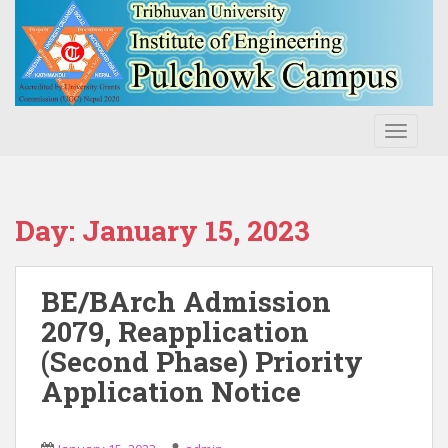
S
k
i
p
t
o
TOGGLE
m
a
i
n
Day:
January 15, 2023
c
o
n
BE/BArch Admission
t
2079, Reapplication
e
(Second Phase) Priority
n
t
Application Notice