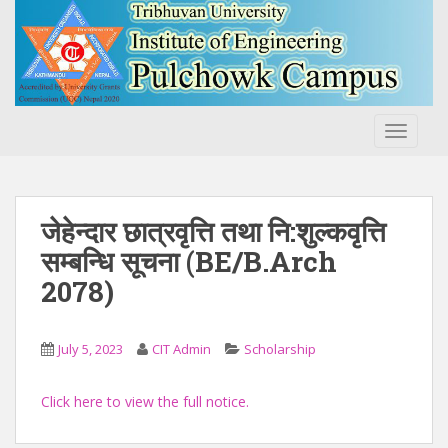
S
k
i
p
t
o
TOGGLE
m
a
i
n
जेहेन्दार छात्रवृत्ति तथा नि:शुल्कवृत्ति
c
सम्बन्धि सूचना (BE/B.Arch
o
2078)
n
t
e
July 5, 2023
CIT Admin
Scholarship
n
t
Click here to view the full notice.