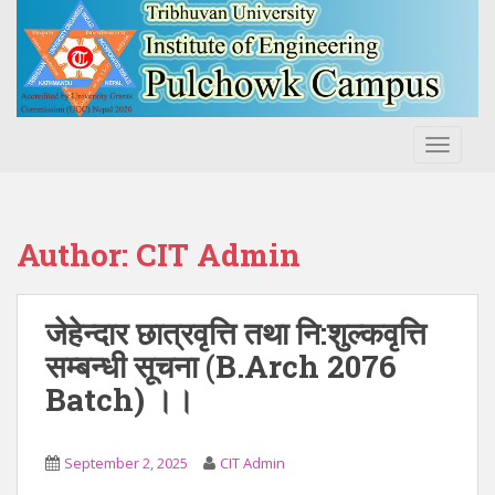
S
k
i
p
t
o
TOGGLE
m
a
i
n
Author:
CIT Admin
c
o
n
जेहेन्दार छात्रवृत्ति तथा नि:शुल्कवृत्ति
t
सम्बन्धी सूचना (B.Arch 2076
e
Batch) ।।
n
t
September 2, 2025
CIT Admin