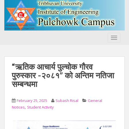
S
k
i
p
t
o
TOGGLE
m
a
i
n
“ऋतिक आचार्य पुल्चोक गौरव
c
पुरुस्कार -२०८१” को अन्तिम नतिजा
o
सम्बन्धमा
n
t
e
February 25, 2025
Subash Risal
General
n
,
Notices
Student Activity
t