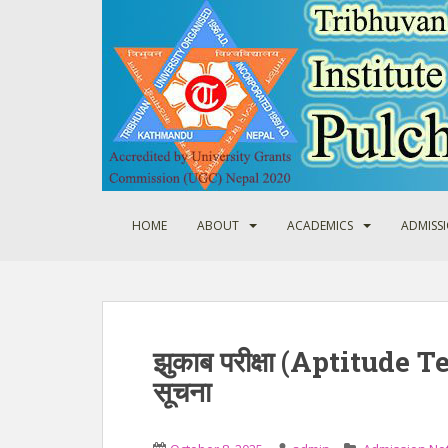
S
k
i
p
t
o
m
a
i
n
HOME
ABOUT
ACADEMICS
ADMISS
c
o
n
t
e
झुकाब परीक्षा (Aptitude Te
n
t
सूचना