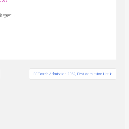
ices
धी सूचना ।
BE/BArch Admission 2082, First Admission List