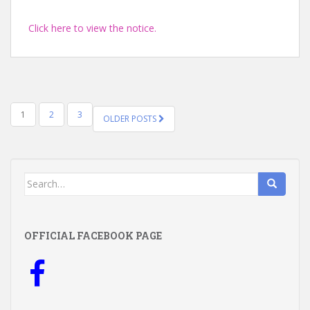
Click here to view the notice.
POSTS
1
2
3
OLDER POSTS
NAVIGATION
Search
for:
OFFICIAL FACEBOOK PAGE