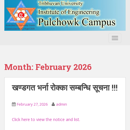
S
k
i
p
t
o
TOGGLE
m
a
i
n
Month:
February 2026
c
o
n
खण्डगत भर्ना रोक्का सम्बन्धि सूचना !!!
t
e
n
February 27, 2026
admin
t
Click here to view the notice and list.