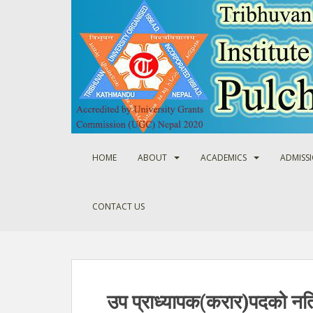
S
k
i
p
t
o
m
a
i
n
HOME
ABOUT
ACADEMICS
ADMISS
c
o
n
CONTACT US
t
e
n
t
उप प्राध्यापक(करार)पदको नत