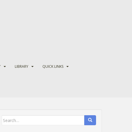
Y
LIBRARY
QUICK LINKS
Search
for: