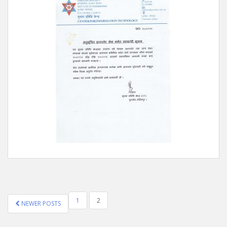
POSTS
1
2
NEWER POSTS
NAVIGATION