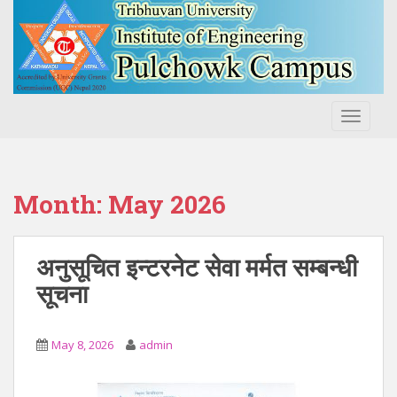
S
k
i
p
t
o
TOGGLE
m
a
i
n
Month:
May 2026
c
o
n
अनुसूचित इन्टरनेट सेवा मर्मत सम्बन्धी
t
सूचना
e
n
t
May 8, 2026
admin