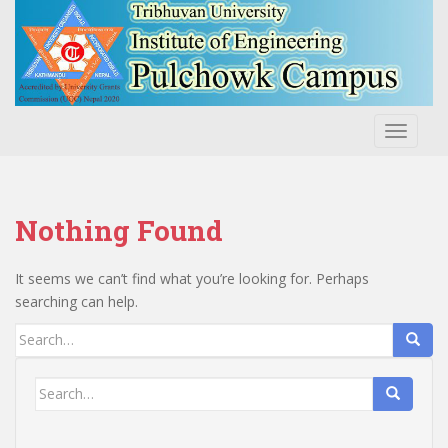
S
k
i
p
t
o
TOGGLE
m
a
i
n
Nothing Found
c
o
It seems we can’t find what you’re looking for. Perhaps
n
searching can help.
t
e
Search
n
for:
t
Search
for: