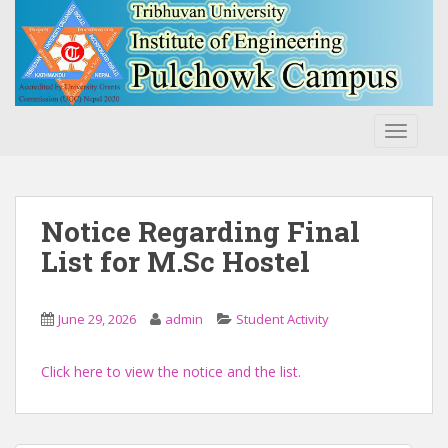
S
k
i
p
t
o
TOGGLE
m
a
i
n
Notice Regarding Final
c
List for M.Sc Hostel
o
n
t
June 29, 2026
admin
Student Activity
e
n
Click here to view the notice and the list.
t