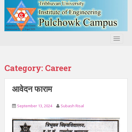
S
k
i
p
t
o
TOGGLE
m
a
i
n
Category:
Career
c
o
n
आवेदन फाराम
t
e
n
September 13, 2024
Subash Risal
t