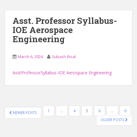
Asst. Professor Syllabus-
IOE Aerospace
Engineering
March 6, 2024
Subash Risal
AsstProfessorSyllabus-IOE Aerospace Engineering
POSTS
1
…
4
5
6
…
9
NEWER POSTS
NAVIGATION
OLDER POSTS