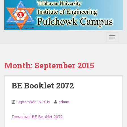
S
k
i
p
t
o
TOGGLE
m
a
i
n
Month:
September 2015
c
o
n
BE Booklet 2072
t
e
n
September 16, 2015
admin
t
Download BE Booklet 2072