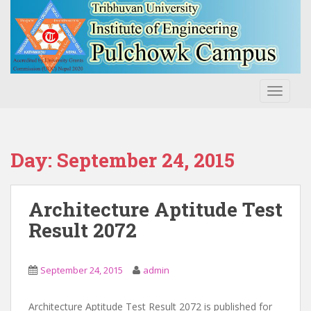
S
k
i
p
t
o
TOGGLE
m
a
i
n
Day:
September 24, 2015
c
o
n
Architecture Aptitude Test
t
Result 2072
e
n
t
September 24, 2015
admin
Architecture Aptitude Test Result 2072 is published for