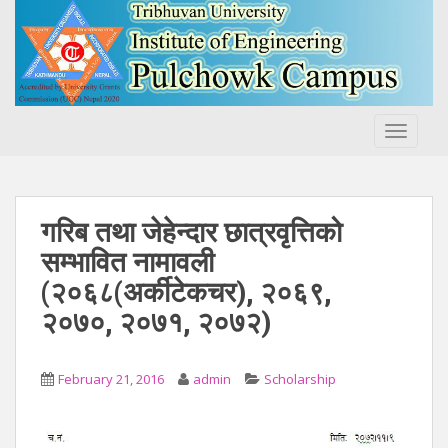
S
k
i
p
t
o
TOGGLE
m
a
i
n
गरिब तथा जेहेन्दार छात्रवृत्तिको
c
सम्भावित नामावली
o
(२०६८(अर्कीटेकचर), २०६९,
n
t
२०७०, २०७१, २०७२)
e
n
t
February 21, 2016
admin
Scholarship