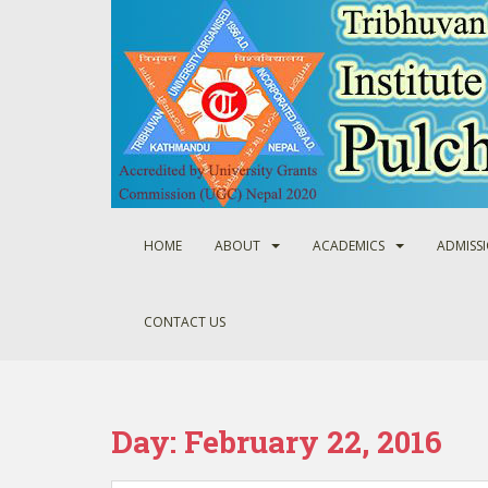
S
k
i
p
t
o
m
a
i
n
HOME
ABOUT
ACADEMICS
ADMISS
c
o
n
CONTACT US
t
e
n
t
Day:
February 22, 2016