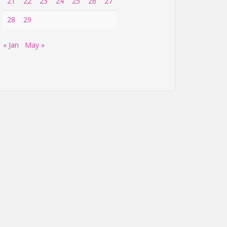
21
22
23
24
25
26
27
28
29
« Jan
May »