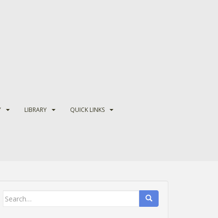
Y
LIBRARY
QUICK LINKS
Search
for: