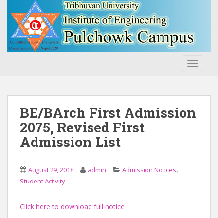
S
k
i
p
t
o
TOGGLE
m
a
i
n
BE/BArch First Admission
c
2075, Revised First
o
Admission List
n
t
e
,
August 29, 2018
admin
Admission Notices
n
Student Activity
t
Click here to download full notice