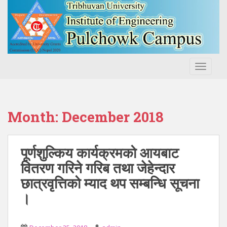
S
k
i
p
t
o
TOGGLE
m
a
i
n
Month:
December 2018
c
o
n
पूर्णशुल्किय कार्यक्रमको आयबाट
t
वितरण गरिने गरिब तथा जेहेन्दार
e
छात्रवृत्तिको म्याद थप सम्बन्धि सूचना
n
t
।