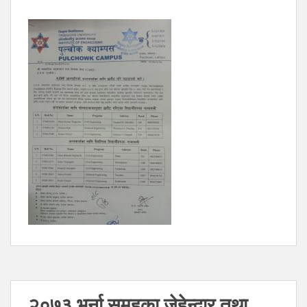
२०७३ भर्ना समुहका जेहेन्दार तथा