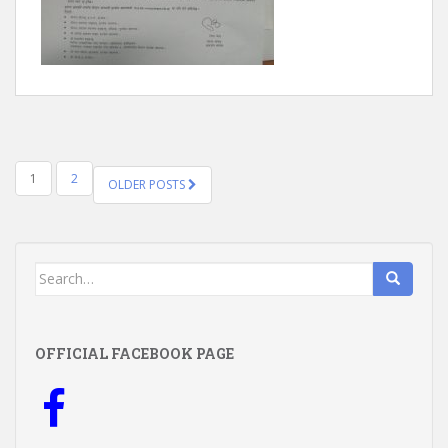
POSTS
1
2
OLDER POSTS
NAVIGATION
Search
for:
OFFICIAL FACEBOOK PAGE