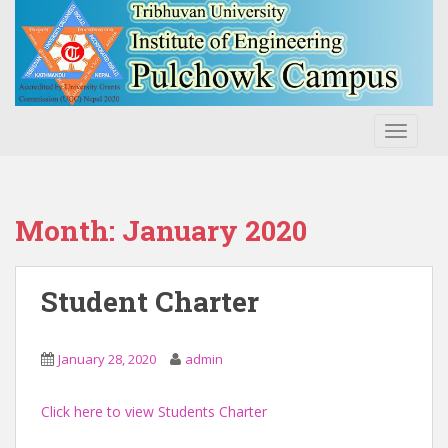
S
k
i
p
t
o
TOGGLE
m
a
i
n
Month:
January 2020
c
o
n
Student Charter
t
e
n
January 28, 2020
admin
t
Click here to view Students Charter