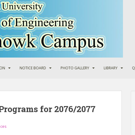
ION
NOTICE BOARD
PHOTO GALLERY
LIBRARY
Q
Programs for 2076/2077
ices