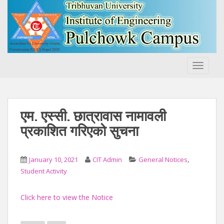
S
k
i
p
t
o
TOGGLE
m
a
i
n
एम. एस्सी. छात्रावास नामावली
c
प्रकाशित गरिएको सुचना
o
n
t
,
January 10, 2021
CIT Admin
General Notices
e
Student Activity
n
t
Click here to view the Notice