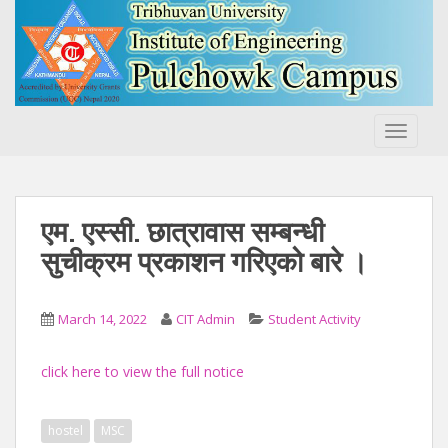
S
k
i
p
t
o
TOGGLE
m
a
i
n
एम. एस्सी. छात्रावास सम्बन्धी
c
सुचीक्रम प्रकाशन गरिएको बारे ।
o
n
t
March 14, 2022
CIT Admin
Student Activity
e
n
click here to view the full notice
t
hostel
MSC