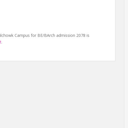
Pulchowk Campus for BE/BArch admission 2078 is
t
.