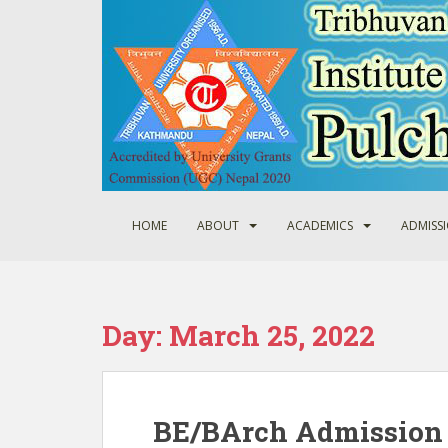
S
k
i
p
t
o
m
a
i
n
HOME
ABOUT
ACADEMICS
ADMISS
c
o
n
t
Day:
March 25, 2022
e
n
t
BE/BArch Admission 