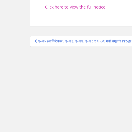
Click here to view the full notice.
Post
२०७५ (आर्किटेक्चर), २०७६, २०७७, २०७८ र २०७९ भर्ना समूहको Prog
navigation